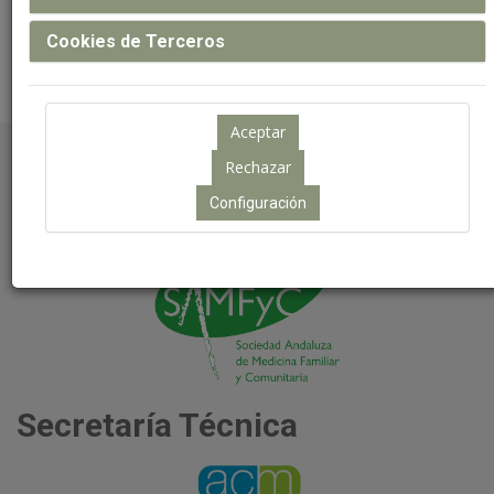
reservas@congresosamfyc.c
Cookies de Terceros
Organiza
Configuración
Secretaría Técnica